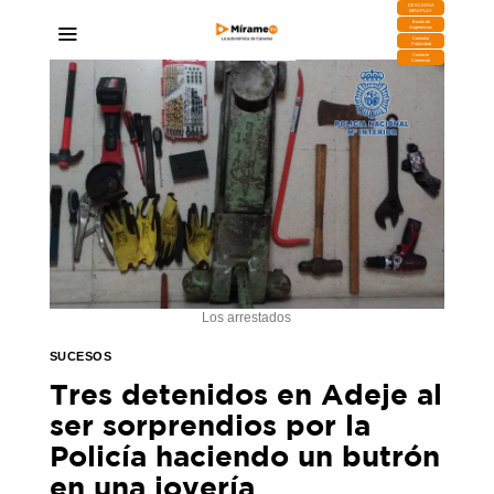
DESCARGA
MIRAPLAY
Buzón de
Sugerencias
Contratar
Publicidad
Contacto
Comercial
Los arrestados
SUCESOS
Tres detenidos en Adeje al
ser sorprendios por la
Policía haciendo un butrón
en una joyería