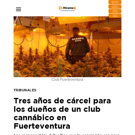
DESCARGA
MIRAPLAY
Buzón de
Sugerencias
Contratar
Publicidad
Contacto
Comercial
Club Fuerteventura
TRIBUNALES
Tres años de cárcel para
los dueños de un club
cannábico en
Fuerteventura