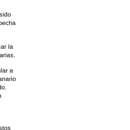
s
sido
specha
ar la
arias.
lar a
anario
do.
n
stos