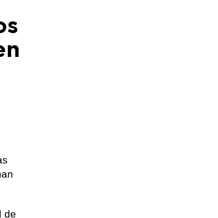
os
en
as
han
d de