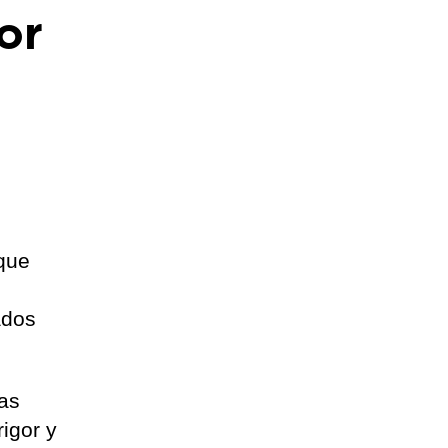
or
 que
ados
las
igor y