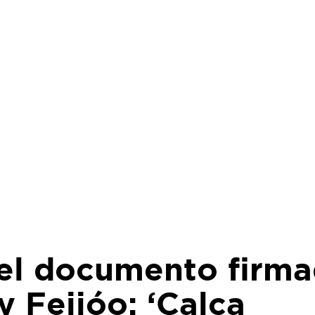
 el documento firm
y Feijóo: ‘Calca