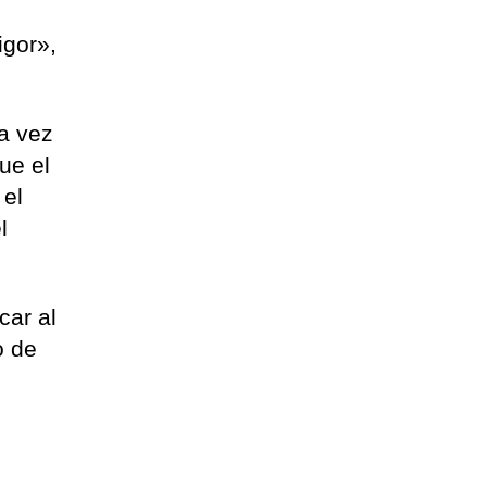
igor»,
da vez
ue el
 el
l
car al
o de