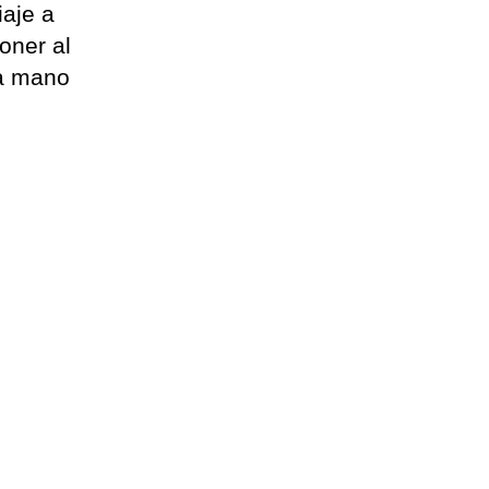
iaje a
oner al
la mano