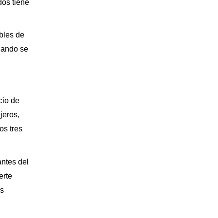
dos tiene
bles de
uando se
cio de
jeros,
os tres
antes del
erte
as