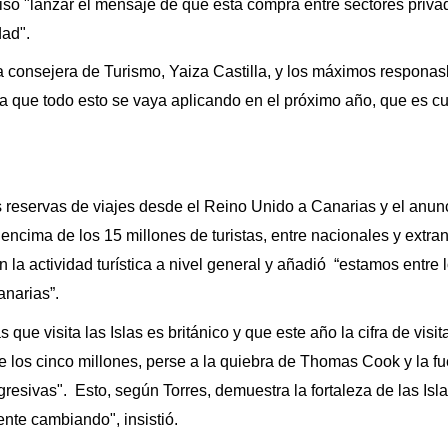
so "lanzar el mensaje de que esta compra entre sectores priva
dad".
 consejera de Turismo, Yaiza Castilla, y los máximos responas
 que todo esto se vaya aplicando en el próximo año, que es c
as reservas de viajes desde el Reino Unido a Canarias y el anun
ncima de los 15 millones de turistas, entre nacionales y extran
 la actividad turística a nivel general y añadió “estamos entre l
anarias”.
que visita las Islas es británico y que este año la cifra de visit
los cinco millones, perse a la quiebra de Thomas Cook y la fu
gresivas". E
s
to, según Torres, demuestra la fortaleza de las Isl
nte cambiando", insistió.