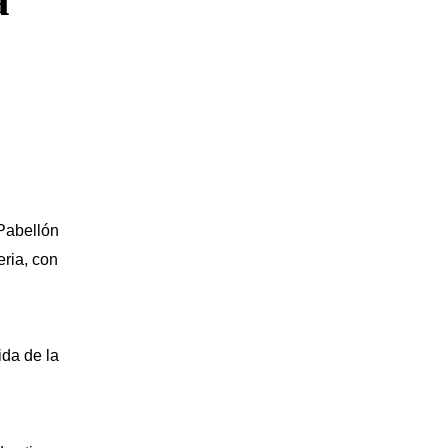
á
 Pabellón
eria, con
a
ida de la