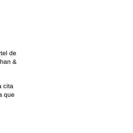
tel de
khan &
 cita
ía que