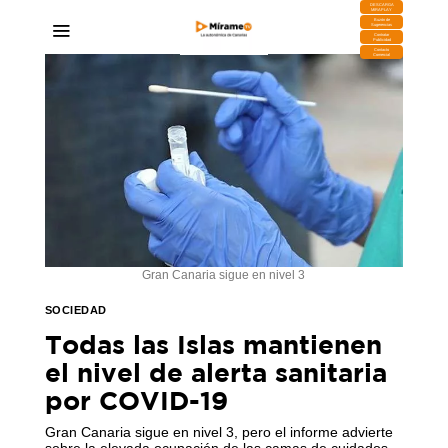
DESCARGA
MIRAPLAY
Buzón de
Sugerencias
Contratar
Publicidad
Contacto
Comercial
Gran Canaria sigue en nivel 3
SOCIEDAD
Todas las Islas mantienen
el nivel de alerta sanitaria
por COVID-19
Gran Canaria sigue en nivel 3, pero el informe advierte
sobre la elevada ocupación de las camas de cuidados