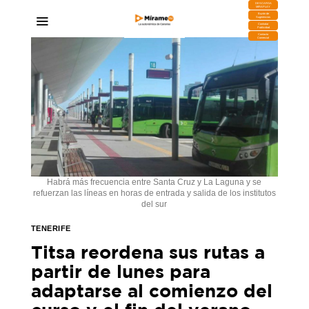
DESCARGA
MIRAPLAY
Buzón de
Sugerencias
Contratar
Publicidad
Contacto
Comercial
Habrá más frecuencia entre Santa Cruz y La Laguna y se
refuerzan las líneas en horas de entrada y salida de los institutos
del sur
TENERIFE
Titsa reordena sus rutas a
partir de lunes para
adaptarse al comienzo del