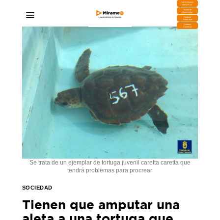
DESCARGA
MIRAPLAY
Buzón de
Sugerencias
Contratar
Publicidad
Contacto
Comercial
Se trata de un ejemplar de tortuga juvenil caretta caretta que
tendrá problemas para procrear
SOCIEDAD
Tienen que amputar una
aleta a una tortuga que