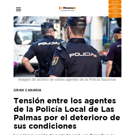
DESCARGA
MIRAPLAY
Buzón de
Sugerencias
Contratar
Publicidad
Contacto
Comercial
Imagen de archivo de varios agentes de la Policía Nacional.
GRAN CANARIA
Tensión entre los agentes
de la Policía Local de Las
Palmas por el deterioro de
sus condiciones