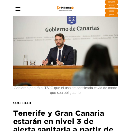
DESCARGA
MIRAPLAY
Buzón de
Sugerencias
Contratar
Publicidad
Contacto
Comercial
Gobierno pedirá al TSJC que el uso de certificado covid de modo
que sea obligatorio
SOCIEDAD
Tenerife y Gran Canaria
estarán en nivel 3 de
alerta sanitaria a partir de