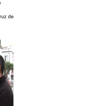
e
ruz de