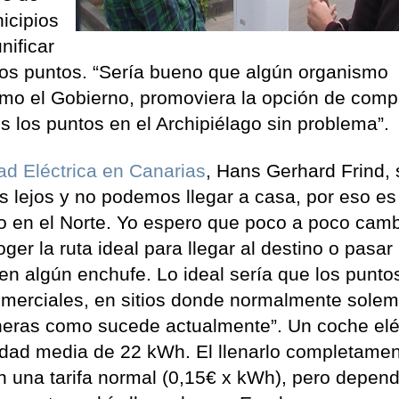
icipios
nificar
 estos puntos. “Sería bueno que algún organismo
omo el Gobierno, promoviera la opción de compa
s los puntos en el Archipiélago sin problema”.
ad Eléctrica en Canarias
, Hans Gerhard Frind, 
 lejos y no podemos llegar a casa, por eso e
o en el Norte. Yo espero que poco a poco cam
er la ruta ideal para llegar al destino o pasar
en algún enchufe. Lo ideal sería que los punto
omerciales, en sitios donde normalmente sole
ineras como sucede actualmente”. Un coche elé
idad media de 22 kWh. El llenarlo completame
 una tarifa normal (0,15€ x kWh), pero depen