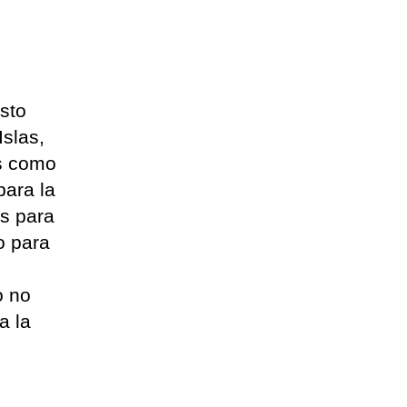
sto
slas,
es como
para la
es para
o para
o no
a la