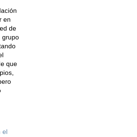
lación
r en
red de
l grupo
tando
el
de que
pios,
pero
o
 el