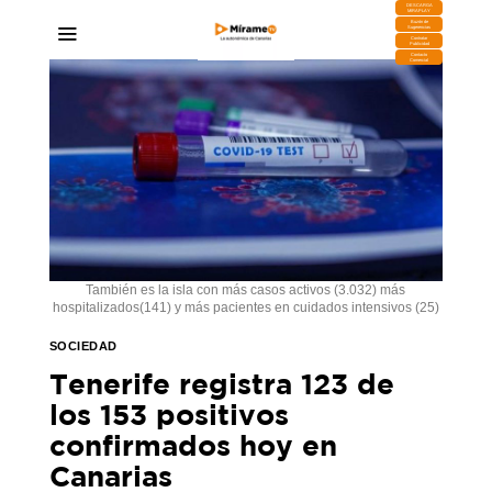
DESCARGA
MIRAPLAY
Buzón de
Sugerencias
Contratar
Publicidad
Contacto
Comercial
También es la isla con más casos activos (3.032) más
hospitalizados(141) y más pacientes en cuidados intensivos (25)
SOCIEDAD
Tenerife registra 123 de
los 153 positivos
confirmados hoy en
Canarias