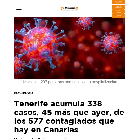
DESCARGA
MIRAPLAY
Buzón de
Sugerencias
Contratar
Publicidad
Contacto
Comercial
Un total de 207 personas han necesitado hospitalización
SOCIEDAD
Tenerife acumula 338
casos, 45 más que ayer, de
los 577 contagiados que
hay en Canarias