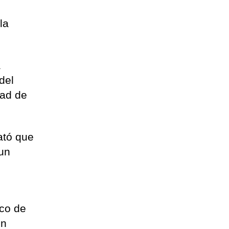
la
a
del
dad de
ató que
 un
ico de
ón