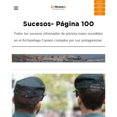
DESCARGA
MIRAPLAY
Buzón de
Sugerencias
Contratar
Publicidad
Contacto
Comercial
Sucesos
- Página 100
Todos los sucesos informados de primera mano sucedidos
en el Archipiélago Canario contados por sus protagonistas.
Sánchez atribuye la entrada masiva de
o
migrantes a Ceuta a la lectura interesada de la
sentencia del Supremo por parte de las mafias
marroquíes
31/07/2026