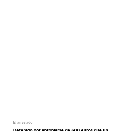
El arrestado
Detenido por apropiarse de 600 euros que un