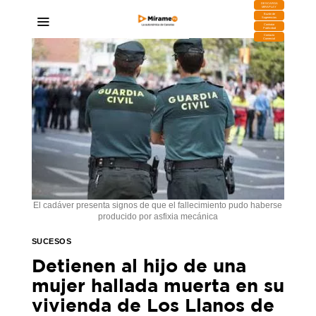
DESCARGA
MIRAPLAY
Buzón de
Sugerencias
Contratar
Publicidad
Contacto
Comercial
El cadáver presenta signos de que el fallecimiento pudo haberse
producido por asfixia mecánica
SUCESOS
Detienen al hijo de una
mujer hallada muerta en su
vivienda de Los Llanos de