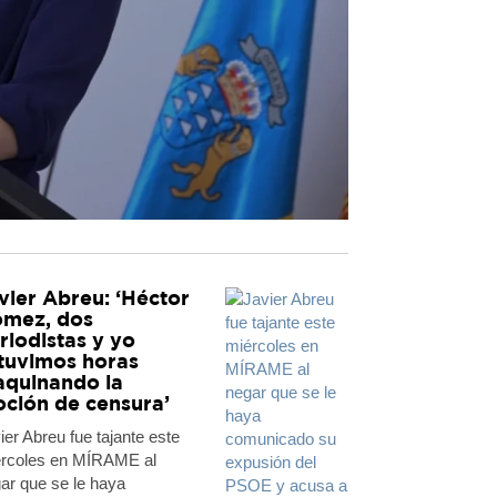
vier Abreu: ‘Héctor
mez, dos
riodistas y yo
tuvimos horas
quinando la
ción de censura’
ier Abreu fue tajante este
rcoles en MÍRAME al
ar que se le haya