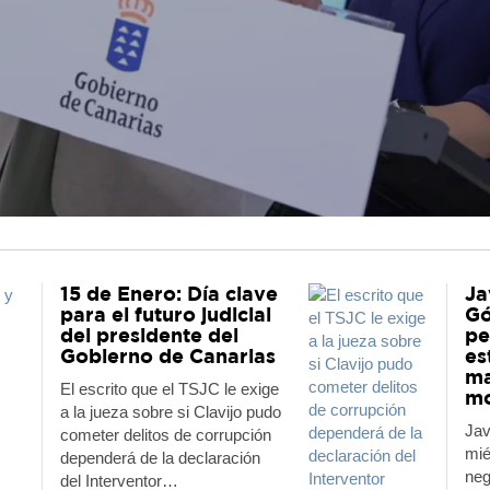
15 de Enero: Día clave
Ja
para el futuro judicial
Gó
del presidente del
pe
Gobierno de Canarias
es
ma
El escrito que el TSJC le exige
mo
a la jueza sobre si Clavijo pudo
Jav
cometer delitos de corrupción
mié
dependerá de la declaración
neg
del Interventor…