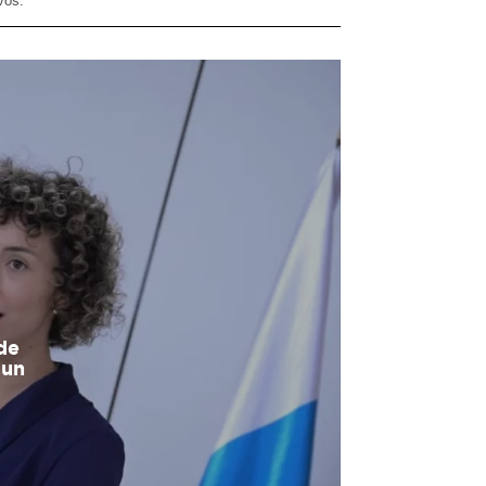
vos.
de
 un