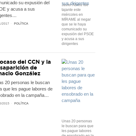
unicado su expusión del
Javier Abreu fue
E y acusa a sus
tajante este
miércoles en
igentes…
MÍRAME al negar
1/2017
POLÍTICA
que se le haya
comunicado su
expusión del PSOE
y acusa a sus
dirigentes
 ocaso del CCN y la
saparición de
nacio González
s 20 personas le buscan
a que les pague labores de
obrado en la campaña…
6/2015
POLÍTICA
Unas 20 personas
le buscan para que
les pague labores
de ensobrado en la