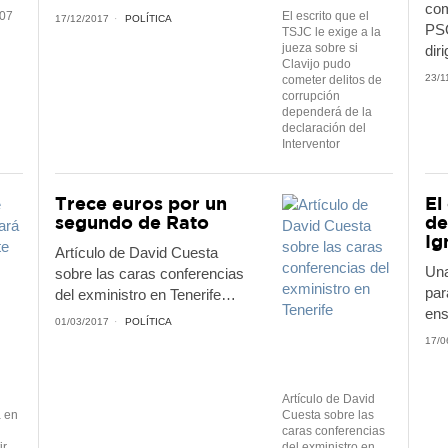
com
007
El escrito que el
17/12/2017
POLÍTICA
PSO
TSJC le exige a la
jueza sobre si
dir
Clavijo pudo
23/1
cometer delitos de
corrupción
dependerá de la
declaración del
Interventor
Trece euros por un
El
segundo de Rato
de
Ig
Artículo de David Cuesta
Una
sobre las caras conferencias
par
del exministro en Tenerife…
ens
01/03/2017
POLÍTICA
17/0
Artículo de David
á en
Cuesta sobre las
caras conferencias
ir
del exministro en