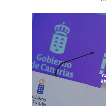
La 
C
gé