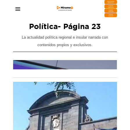
DESCARGA
MIRAPLAY
Buzón de
Sugerencias
Contratar
Publicidad
Contacto
Comercial
Política
- Página 23
La actualidad política regional e insular narrada con
contenidos propios y exclusivos.
nismo
Canarias registra casi 10.000 alertas por
e la
violencia de género en el primer semestre, un
13% más que hace un año
28/07/2026