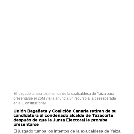
El juzgado tumba los intentos de la exalcaldesa de Yaiza para
presentarse el 26M y ella anuncia un recurso a la desesperada
en el Constitucional
Unión Bagañeta y Coalición Canaria retiran de su
candidatura al condenado alcalde de Tazacorte
después de que la Junta Electoral le prohíba
presentarse
El juzgado tumba los intentos de la exalcaldesa de Yaiza