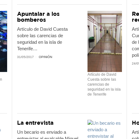
Apuntalar a los
Re
bomberos
re
Artículo de David Cuesta
Art
sobre las carencias de
Cue
seguridad en la isla de
de 
Tenerife…
com
pol
31/05/2017
OPINIÓN
24/0
Artículo de David
en
Cuesta sobre las
carencias de
seguridad en la isla
de Tenerife
La entrevista
Ho
Un becario es enviado a
Art
entrevistar al exalcalde Miguel
sob