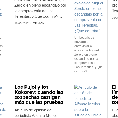
Zerolo en pleno escándalo por
pro
la compraventa de Las
Ter
Teresitas. ¿Qué ocurrirá?…
03/0
10/05/2017
OPINIÓN
id
Un becario es
s
enviado a
as
entrevistar al
a
exalcalde Miguel
e
Zerolo en pleno
escándalo por la
compraventa de
Las Teresitas. ¿Qué
ocurrirá?
Los Pujol y los
El
Kokorev: cuando las
lí
sospechas castigan
de
más que las pruebas
to
Artículo de opinión del
El 
periodista Alfonso Merlos
abo