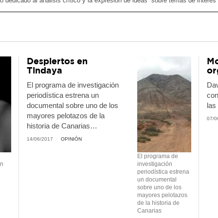
o dedicado al análisis crítico y la expresión de ideas sobre temas de interés 
Despiertos en
Mo
Tindaya
or
El programa de investigación
Dav
periodística estrena un
con
documental sobre uno de los
las
mayores pelotazos de la
07/0
historia de Canarias…
14/06/2017
OPINIÓN
El programa de
en
investigación
periodística estrena
un documental
sobre uno de los
mayores pelotazos
de la historia de
Canarias