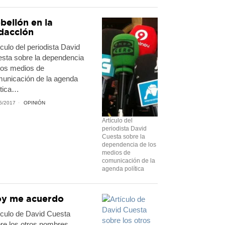
belión en la
dacción
ículo del periodista David
sta sobre la dependencia
los medios de
unicación de la agenda
ítica…
5/2017
OPINIÓN
Artículo del
periodista David
Cuesta sobre la
dependencia de los
medios de
comunicación de la
agenda política
y me acuerdo
ículo de David Cuesta
re los otros nombres