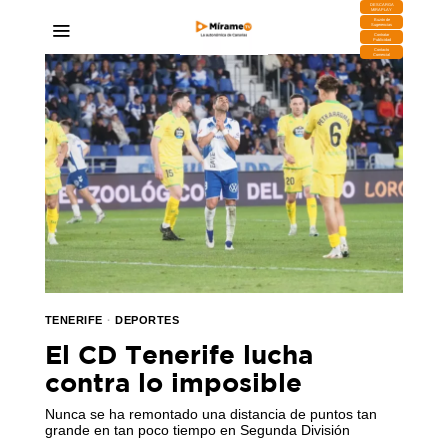
DESCARGA
MIRAPLAY
Buzón de
Sugerencias
Contratar
Publicidad
Contacto
Comercial
TENERIFE
·
DEPORTES
El CD Tenerife lucha
contra lo imposible
Nunca se ha remontado una distancia de puntos tan
grande en tan poco tiempo en Segunda División