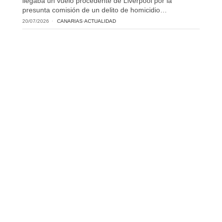
llegaba un vuelo procedente de Liverpool por la
presunta comisión de un delito de homicidio…
20/07/2026
CANARIAS
·
ACTUALIDAD