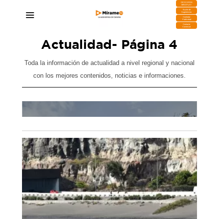
DESCARGA
MIRAPLAY
Buzón de
Sugerencias
Contratar
Publicidad
Contacto
Comercial
Actualidad
- Página 4
Toda la información de actualidad a nivel regional y nacional
con los mejores contenidos, noticias e informaciones.
 por
El Cabildo culmina la incorporación de las 13
rias
nuevas guaguas de dos pisos para reforzar el
transporte público de Tenerife
06/08/2026