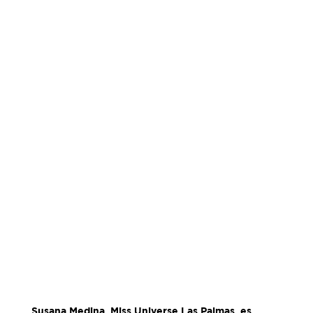
Susana Medina, Miss Universe Las Palmas, es