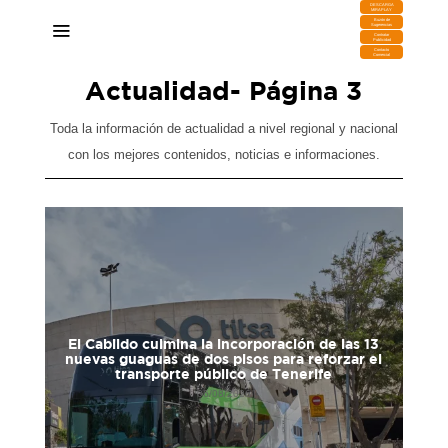
DESCARGA
MIRAPLAY
Buzón de
Sugerencias
Contratar
Publicidad
Contacto
Comercial
Actualidad
- Página 3
Toda la información de actualidad a nivel regional y nacional
con los mejores contenidos, noticias e informaciones.
El Cabildo culmina la incorporación de las 13
Un 
nuevas guaguas de dos pisos para reforzar el
transporte público de Tenerife
06/08/2026