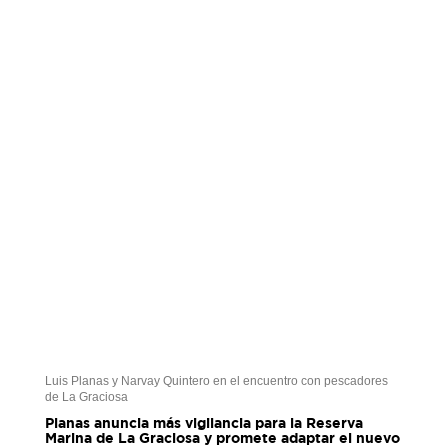
Luis Planas y Narvay Quintero en el encuentro con pescadores
de La Graciosa
Planas anuncia más vigilancia para la Reserva
Marina de La Graciosa y promete adaptar el nuevo