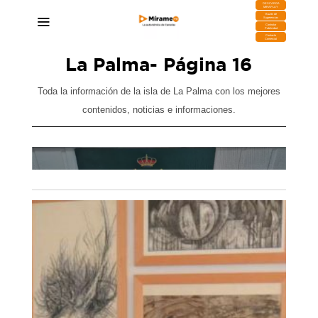
DESCARGA
MIRAPLAY
Buzón de
Sugerencias
Contratar
Publicidad
Contacto
Comercial
La Palma
- Página 16
Toda la información de la isla de La Palma con los mejores
contenidos, noticias e informaciones.
Un varón pillado en La Palma portando casi 500
s al
gramos de hachís y más de 3.000 euros en
efectivo
23/04/2026