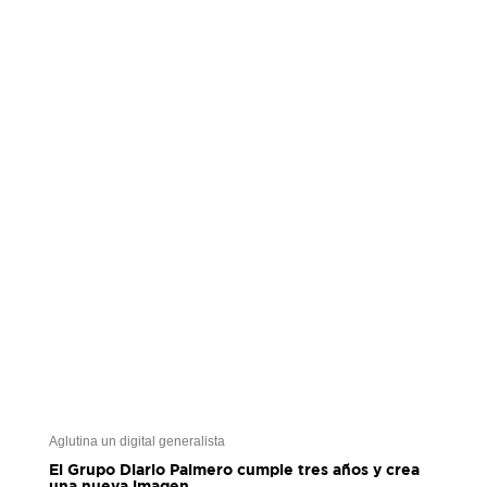
Aglutina un digital generalista
El Grupo Diario Palmero cumple tres años y crea
una nueva imagen