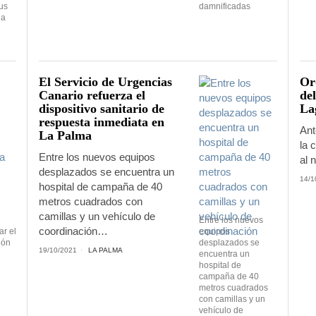
us
damnificadas
 a
El Servicio de Urgencias
Or
Canario refuerza el
de
dispositivo sanitario de
La
respuesta inmediata en
Ant
La Palma
la 
Entre los nuevos equipos
al 
desplazados se encuentra un
14/1
hospital de campaña de 40
metros cuadrados con
camillas y un vehículo de
Entre los nuevos
coordinación…
ar el
equipos
ión
desplazados se
19/10/2021
LA PALMA
encuentra un
hospital de
campaña de 40
metros cuadrados
con camillas y un
vehículo de