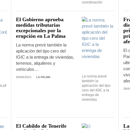
coordinación
El Gobierno aprueba
Fr
medidas tributarias
dis
excepcionales por la
pri
erupción en La Palma
pr
afe
La norma prevé también la
El 
aplicación del tipo cero del
Par
IGIC a la entrega de viviendas,
ult
terrenos, alquileres y
con
vehículos…
viv
La norma prevé
30/09/2021
LA PALMA
af
también la
nLaPalma
aplicación del tipo
28/0
cero del IGIC a la
entrega de
viviendas
El Cabildo de Tenerife
La