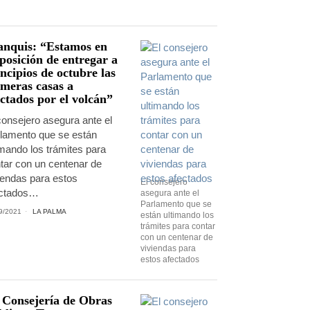
anquis: “Estamos en
posición de entregar a
ncipios de octubre las
imeras casas a
ctados por el volcán”
consejero asegura ante el
lamento que se están
imando los trámites para
tar con un centenar de
iendas para estos
El consejero
ectados…
asegura ante el
Parlamento que se
9/2021
LA PALMA
están ultimando los
trámites para contar
con un centenar de
viviendas para
estos afectados
 Consejería de Obras