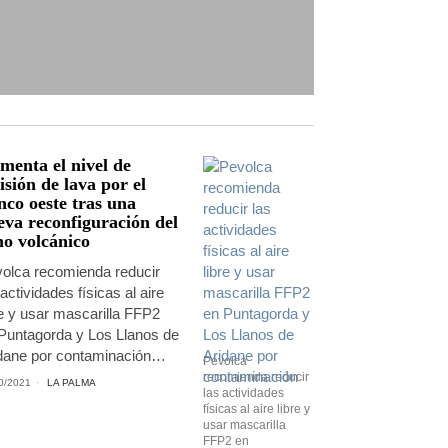
menta el nivel de
sión de lava por el
nco oeste tras una
eva reconfiguración del
no volcánico
olca recomienda reducir
 actividades físicas al aire
re y usar mascarilla FFP2
Puntagorda y Los Llanos de
dane por contaminación…
Pevolca
recomienda reducir
0/2021
LA PALMA
las actividades
físicas al aire libre y
usar mascarilla
FFP2 en