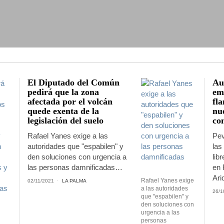
El Diputado del Común
Au
pedirá que la zona
emi
afectada por el volcán
fla
quede exenta de la
nu
legislación del suelo
co
Rafael Yanes exige a las
Pev
autoridades que "espabilen" y
las
den soluciones con urgencia a
lib
las personas damnificadas…
en 
Ari
Rafael Yanes exige
02/11/2021
LA PALMA
a las autoridades
26/1
que "espabilen" y
den soluciones con
urgencia a las
personas