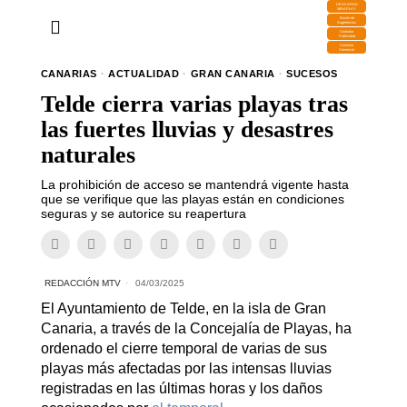
DESCARGA
MIRAPLAY
Buzón de
Sugerencias
Contratar
Publicidad
Contacto
Comercial
CANARIAS
·
ACTUALIDAD
·
GRAN CANARIA
·
SUCESOS
Telde cierra varias playas tras
las fuertes lluvias y desastres
naturales
La prohibición de acceso se mantendrá vigente hasta
que se verifique que las playas están en condiciones
seguras y se autorice su reapertura
REDACCIÓN MTV
04/03/2025
El Ayuntamiento de Telde, en la isla de Gran
Canaria, a través de la Concejalía de Playas, ha
ordenado el cierre temporal de varias de sus
playas más afectadas por las intensas lluvias
registradas en las últimas horas y los daños