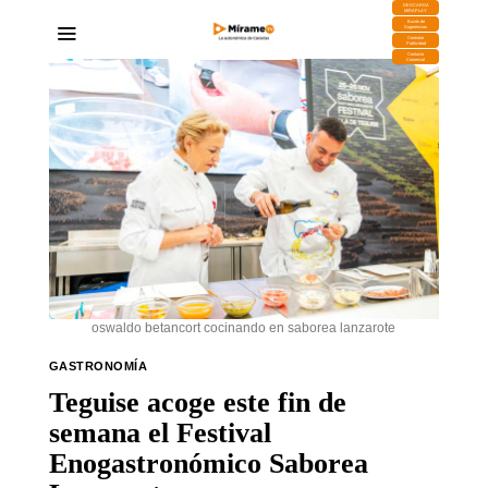
DESCARGA
MIRAPLAY
Buzón de
Sugerencias
Contratar
Publicidad
Contacto
Comercial
oswaldo betancort cocinando en saborea lanzarote
GASTRONOMÍA
Teguise acoge este fin de
semana el Festival
Enogastronómico Saborea