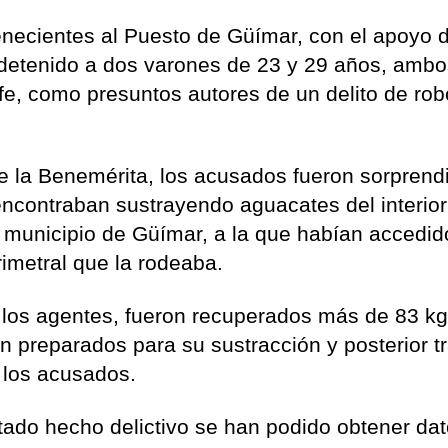
enecientes al Puesto de Güímar, con el apoyo d
n detenido a dos varones de 23 y 29 años, amb
fe, como presuntos autores de un delito de ro
 la Benemérita, los acusados fueron sorprend
encontraban sustrayendo aguacates del interio
l municipio de Güímar, a la que habían accedid
rimetral que la rodeaba.
e los agentes, fueron recuperados más de 83 k
 preparados para su sustracción y posterior t
 los acusados.
itado hecho delictivo se han podido obtener da