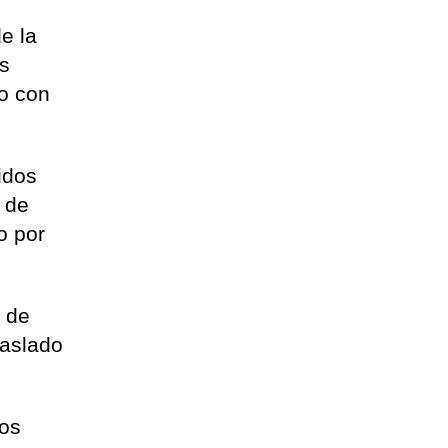
e la
os
bo con
idos
r de
o por
g de
raslado
tos