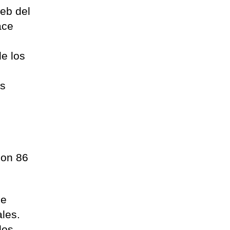
eb del
ace
e los
us
son 86
de
les.
los