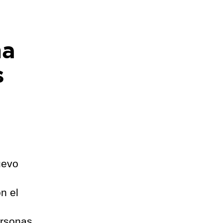
na
s
uevo
n el
ersonas