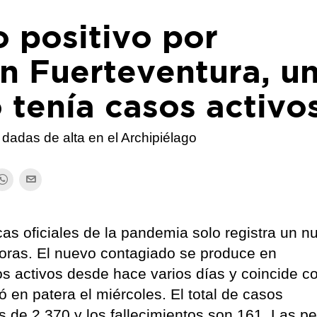
 positivo por
n Fuerteventura, u
o tenía casos activo
dadas de alta en el Archipiélago
icas oficiales de la pandemia solo registra un n
horas. El nuevo contagiado se produce en
s activos desde hace varios días y coincide co
ó en patera el miércoles. El total de casos
s de 2.370 y los fallecimientos son 161. Las p