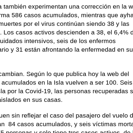
a también experimentan una corrección en la w
irma 586 casos acumulados, mientras que ayh
uertes por el virus continúan siendo 38 y las
 Los casos activos descienden a 38, el 6,4% d
uidados intensivos, seis de los enfermos
rio y 31 están afrontando la enfermedad en s
cambian. Según lo que publica hoy la web del
 acumulados en la Isla vuelven a ser 100. Seis
sla por la Covid-19, las personas recuperadas 
aislados en sus casas.
en sin reflejar el caso del pasajero del vuelo 
ran 84 casos acumulados, y seis víctimas morta
5 personas y solo tiene tres casos activos, de 