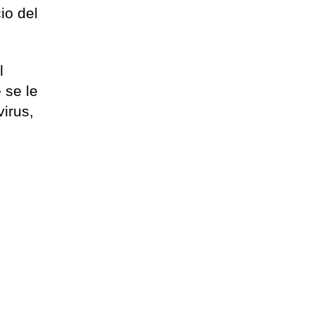
io del
l
 se le
virus,