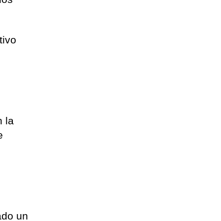
tivo
.
n la
e
ado un