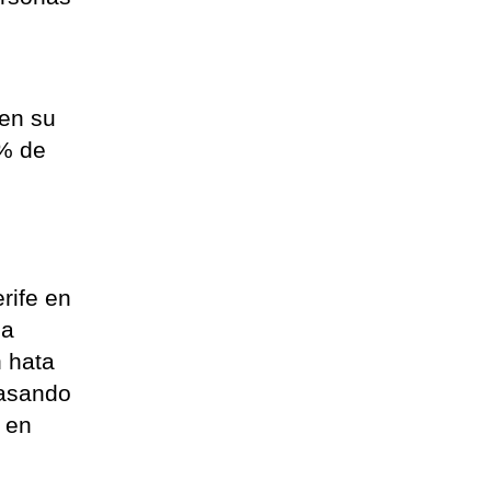
 en su
5% de
rife en
úa
n hata
pasando
 en