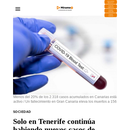
DESCARGA
MIRAPLAY
Buzón de
Sugerencias
Contratar
Publicidad
Contacto
Comercial
Menos del 20% de los 2.318 casos acumulados en Canarias está
activo / Un fallecimiento en Gran Canaria eleva los muertos a 156
SOCIEDAD
Solo en Tenerife continúa
habiendo nuevos casos de