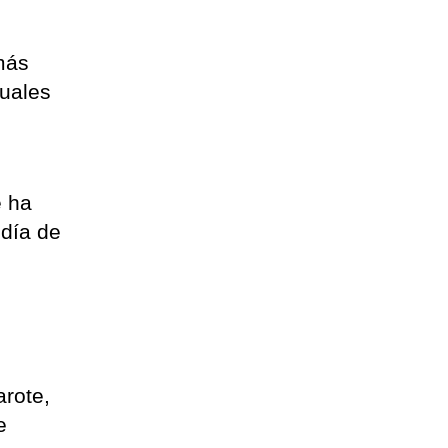
más
cuales
e ha
 día de
arote,
e