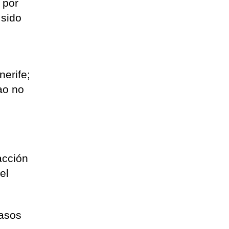
 por
 sido
nerife;
ao no
acción
el
casos