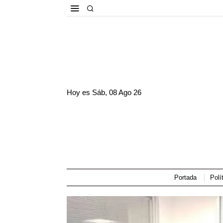
Hoy es
Sáb, 08 Ago 26
Portada
Polí