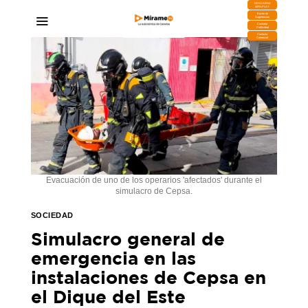
DESCARGA
MIRAPLAY
Buzón de
Sugerencias
Contratar
Publicidad
Contacto
Comercial
Evacuación de uno de los operarios 'afectados' durante el
simulacro de Cepsa.
SOCIEDAD
Simulacro general de
emergencia en las
instalaciones de Cepsa en
el Dique del Este