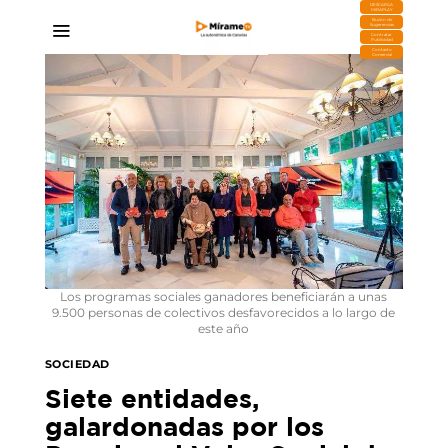
DESCARGA
MIRAPLAY
Buzón de
Sugerencias
Contratar
Publicidad
Contacto
Comercial
Los programas sociales ganadores beneficiarán a unas
9.500 personas de colectivos desfavorecidos a lo largo de
este año
SOCIEDAD
Siete entidades,
galardonadas por los