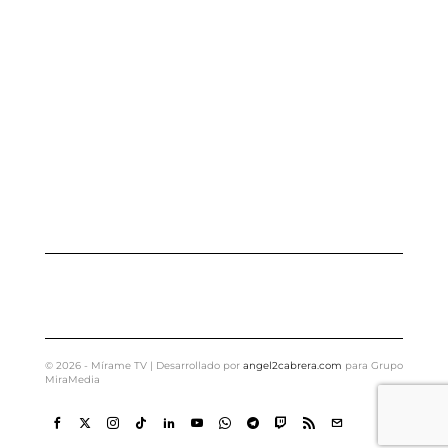
©
2026
- Mírame TV | Desarrollado por
angel2cabrera.com
para Grupo
MiraMedia