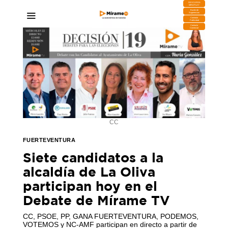
DESCARGA
MIRAPLAY
Buzón de
Sugerencias
Contratar
Publicidad
Contacto
Comercial
CC
FUERTEVENTURA
Siete candidatos a la
alcaldía de La Oliva
participan hoy en el
Debate de Mírame TV
CC, PSOE, PP, GANA FUERTEVENTURA, PODEMOS,
VOTEMOS y NC-AMF participan en directo a partir de