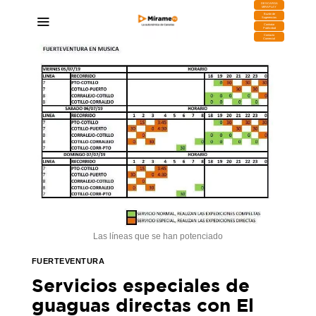
DESCARGA
MIRAPLAY
Buzón de
Sugerencias
Contratar
Publicidad
Contacto
Comercial
Las líneas que se han potenciado
FUERTEVENTURA
Servicios especiales de
guaguas directas con El