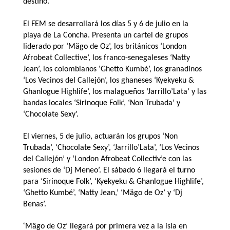
destino.
El FEM se desarrollará los días 5 y 6 de julio en la
playa de La Concha. Presenta un cartel de grupos
liderado por ‘Mägo de Oz’, los británicos ‘London
Afrobeat Collective’, los franco-senegaleses ‘Natty
Jean’, los colombianos ‘Ghetto Kumbé’, los granadinos
‘Los Vecinos del Callejón’, los ghaneses ‘Kyekyeku &
Ghanlogue Highlife’, los malagueños ‘Jarrillo’Lata’ y las
bandas locales ‘Sirinoque Folk’, ‘Non Trubada’ y
‘Chocolate Sexy’.
El viernes, 5 de julio, actuarán los grupos ‘Non
Trubada’, ‘Chocolate Sexy’, ‘Jarrillo’Lata’, ‘Los Vecinos
del Callejón’ y ‘London Afrobeat Collectiv’e con las
sesiones de ‘Dj Meneo’. El sábado 6 llegará el turno
para ‘Sirinoque Folk’, ‘Kyekyeku & Ghanlogue Highlife’,
‘Ghetto Kumbé’, ‘Natty Jean,’ ‘Mägo de Oz’ y ‘Dj
Benas’.
‘
Mägo de Oz’ llegará por primera vez a la isla en