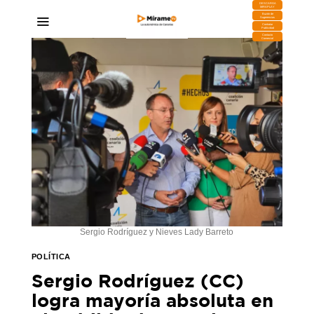
DESCARGA
MIRAPLAY
Buzón de
Sugerencias
Contratar
Publicidad
Contacto
Comercial
Sergio Rodríguez y Nieves Lady Barreto
POLÍTICA
Sergio Rodríguez (CC)
logra mayoría absoluta en