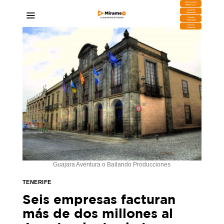
DESCARGA
MIRAPLAY
Buzón de
Sugerencias
Contratar
Publicidad
Contacto
Comercial
Guajara Aventura o Bailando Producciones
TENERIFE
Seis empresas facturan
más de dos millones al