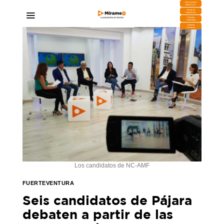
DESCARGA
MIRAPLAY
Buzón de
Sugerencias
Contratar
Publicidad
Contacto
Comercial
Los candidatos de NC-AMF
FUERTEVENTURA
Seis candidatos de Pájara
debaten a partir de las