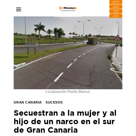
DESCARGA
MIRAPLAY
Buzón de
Sugerencias
Contratar
Publicidad
Contacto
Comercial
Localización Pasito Blanco
GRAN CANARIA
·
SUCESOS
Secuestran a la mujer y al
hijo de un narco en el sur
de Gran Canaria