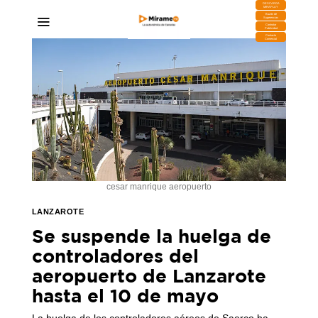
DESCARGA
MIRAPLAY
Buzón de
Sugerencias
Contratar
Publicidad
Contacto
Comercial
cesar manrique aeropuerto
LANZAROTE
Se suspende la huelga de
controladores del
aeropuerto de Lanzarote
hasta el 10 de mayo