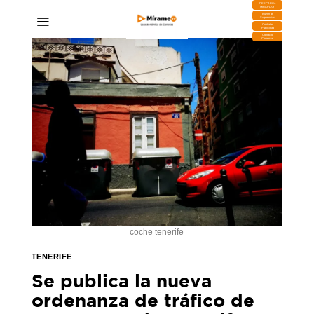
DESCARGA
MIRAPLAY
Buzón de
Sugerencias
Contratar
Publicidad
Contacto
Comercial
coche tenerife
TENERIFE
Se publica la nueva
ordenanza de tráfico de