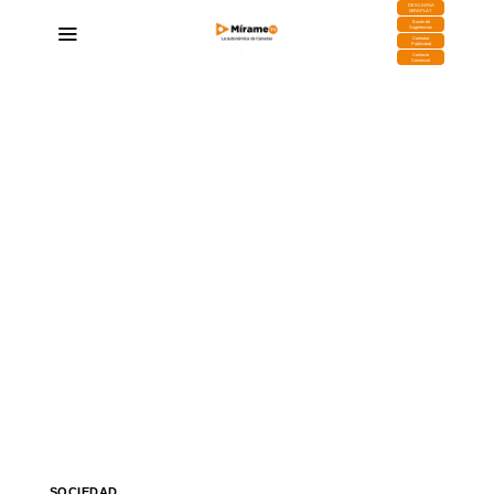
DESCARGA
MIRAPLAY
Buzón de
Sugerencias
Contratar
Publicidad
Contacto
Comercial
SOCIEDAD