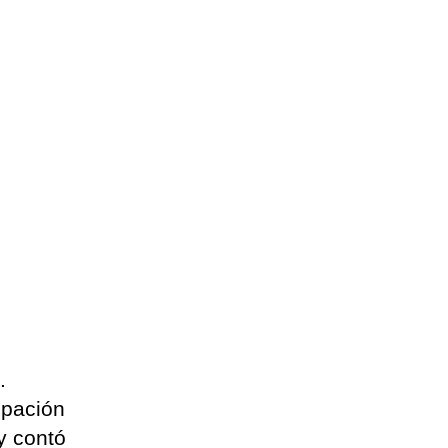
.
ipación
y contó