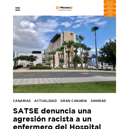
DESCARGA
MIRAPLAY
Buzón de
Sugerencias
Contratar
Publicidad
Contacto
Comercial
CANARIAS
·
ACTUALIDAD
·
GRAN CANARIA
·
SANIDAD
SATSE denuncia una
agresión racista a un
enfermero del Hospital