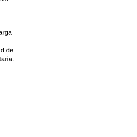
carga
ad de
aria.