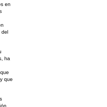
es en
s
en
 del
u
s, ha
 que
 y que
s
ión