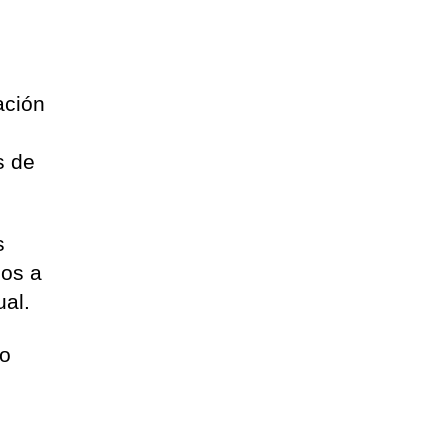
ación
s de
s
dos a
ual.
do