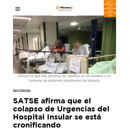
DESCARGA
MIRAPLAY
Buzón de
Sugerencias
Contratar
Publicidad
Contacto
Comercial
Denuncia que hay decenas de camillas en los pasillos y un
centenar de pacientes pendientes de traslado
SOCIEDAD
SATSE afirma que el
colapso de Urgencias del
Hospital Insular se está
cronificando