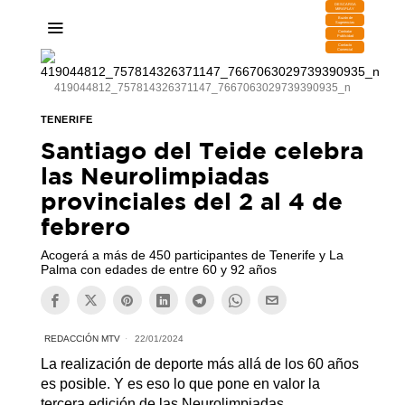
DESCARGA
MIRAPLAY
Buzón de
Sugerencias
Contratar
Publicidad
Contacto
Comercial
419044812_757814326371147_7667063029739390935_n
TENERIFE
Santiago del Teide celebra
las Neurolimpiadas
provinciales del 2 al 4 de
febrero
Acogerá a más de 450 participantes de Tenerife y La
Palma con edades de entre 60 y 92 años
REDACCIÓN MTV
22/01/2024
La realización de deporte más allá de los 60 años
es posible. Y es eso lo que pone en valor la
tercera edición de las Neurolimpiadas