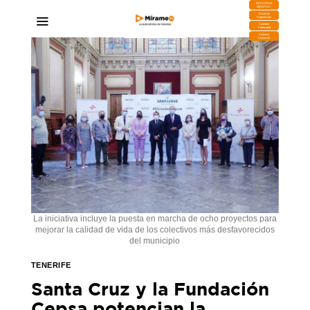
DESCARGA
MIRAPLAY
Buzón de
Sugerencias
Contratar
Publicidad
Contacto
Comercial
La iniciativa incluye la puesta en marcha de ocho proyectos para
mejorar la calidad de vida de los colectivos más desfavorecidos
del municipio
TENERIFE
Santa Cruz y la Fundación
Cepsa potencian la