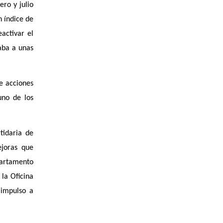
ro y julio
n índice de
activar el
aba a unas
e acciones
uno de los
tidaria de
ejoras que
partamento
 la Oficina
 impulso a