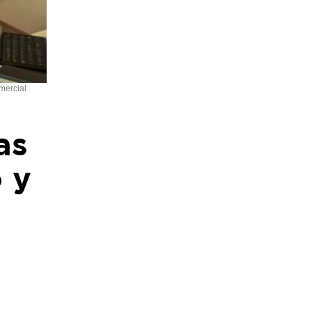
mercial
as
 y