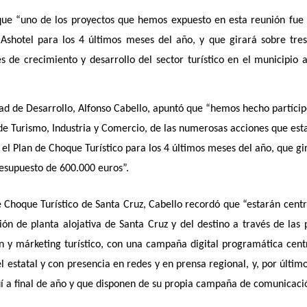
ó que “uno de los proyectos que hemos expuesto en esta reunión fue 
shotel para los 4 últimos meses del año, y que girará sobre tres
s de crecimiento y desarrollo del sector turístico en el municipio 
dad de Desarrollo, Alfonso Cabello, apuntó que “hemos hecho partícip
 de Turismo, Industria y Comercio, de las numerosas acciones que es
l Plan de Choque Turístico para los 4 últimos meses del año, que gi
resupuesto de 600.000 euros”.
de Choque Turístico de Santa Cruz, Cabello recordó que “estarán cent
ón de planta alojativa de Santa Cruz y del destino a través de las 
n y márketing turístico, con una campaña digital programática cent
 estatal y con presencia en redes y en prensa regional, y, por últim
uí a final de año y que disponen de su propia campaña de comunicaci