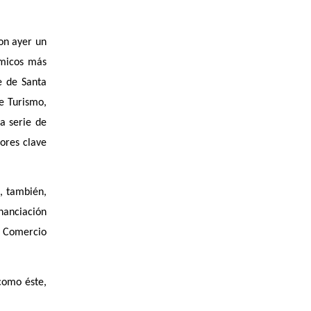
on ayer un
ómicos más
e de Santa
e Turismo,
na serie de
tores clave
, también,
nanciación
 y Comercio
como éste,