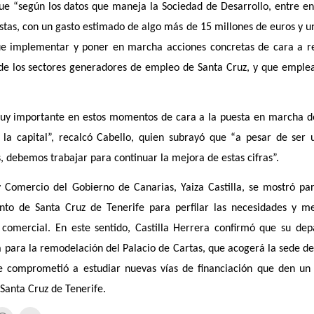
que “según los datos que maneja la Sociedad de Desarrollo, entre ene
istas, con un gasto estimado de algo más de 15 millones de euros y u
ue implementar y poner en marcha acciones concretas de cara a re
 de los sectores generadores de empleo de Santa Cruz, y que emple
muy importante en estos momentos de cara a la puesta en marcha d
la capital”, recalcó Cabello, quien subrayó que “a pesar de ser 
s, debemos trabajar para continuar la mejora de estas cifras”.
y Comercio del Gobierno de Canarias, Yaiza Castilla, se mostró par
nto de Santa Cruz de Tenerife para perfilar las necesidades y m
 comercial. En este sentido, Castilla Herrera confirmó que su de
a para la remodelación del Palacio de Cartas, que acogerá la sede de
se comprometió a estudiar nuevas vías de financiación que den un
 Santa Cruz de Tenerife.