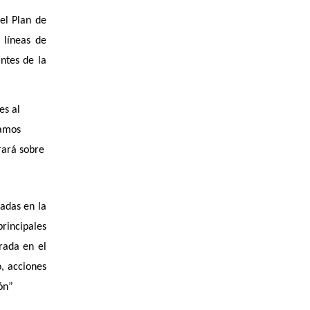
el Plan de
 líneas de
antes de la
es al
tamos
rará sobre
radas en la
principales
rada en el
o, acciones
ón”