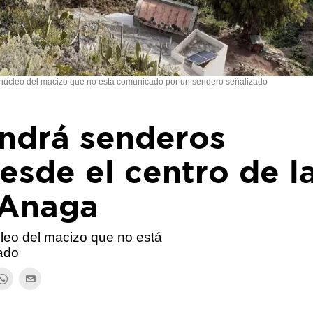
o núcleo del macizo que no está comunicado por un sendero señalizado
endrá senderos
esde el centro de l
 Anaga
cleo del macizo que no está
ado