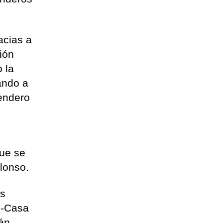
acias a
ión
 la
ando a
endero
que se
lonso.
os
s-Casa
rán