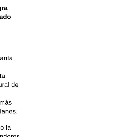
gra
cado
Santa
ta
ural de
emás
lanes.
o la
enderos